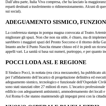
Dall’altra parte, Italia Viva compresa, che ha lasciato la maggioran
reparti destinati a trasferimento o ridimensionamento. Alcuni di ques
sui social).
ADEGUAMENTO SISMICO, FUNZION
La conferenza stampa in pompa magna convocata al Teatro Artemisio i
migliorare gli spazi. Non che non sia utile, è chiaro, ma di implemen
sarebbero i maggiori spazi del Pronto Soccorso e il ritorno della Ga
Intanto anche il Punto Nascita rimane chiuso ed è in piedi un ricors
appelli vari. La sanità si basa sui numeri, purtroppo, e per quanto inc
POCCI LODA ASL E REGIONE
Il Sindaco Pocci, in nottata (era circa mezzanotte), ha pubblicato alc
per l’affidamento dell’incarico di progettazione definitiva ed esecut
adeguamento sismico, tecnologico e funzionale dell’Ospedale Civile
sono stati stanziati oltre 27 milioni di euro. L’incarico professiona
edificio con adeguamenti antisismici, ammodernamento dei locali e d
Asl Roma 6 che stanno mantenendo gli impegni presi con la cittadi