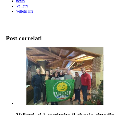
news
Velletri
velletri life
Post correlati