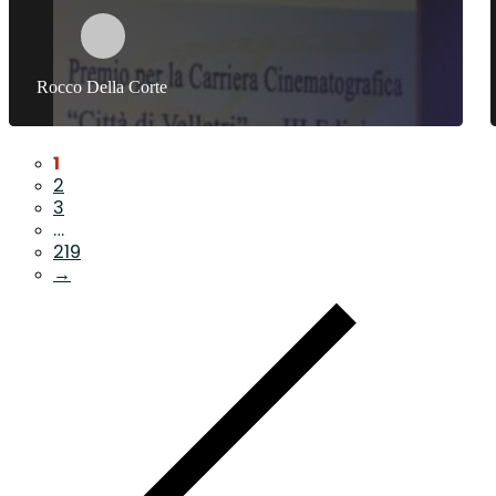
Rocco Della Corte
1
2
3
…
219
→