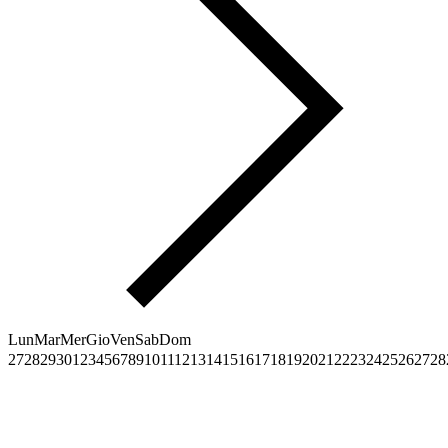
Lun
Mar
Mer
Gio
Ven
Sab
Dom
27
28
29
30
1
2
3
4
5
6
7
8
9
10
11
12
13
14
15
16
17
18
19
20
21
22
23
24
25
26
27
28