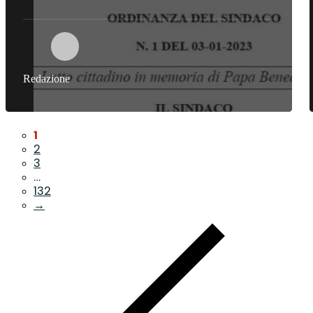
Redazione
1
2
3
…
132
→