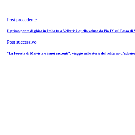
Post precedente
Il primo ponte di ghisa in Italia fu a Velletri: è quello voluto da Pio IX sul Fosso di 
Post successivo
“La Foresta di Maivista e i suoi racconti”: viaggio nelle storie del veliterno d’adoz