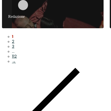
Redazione
1
2
3
…
112
→