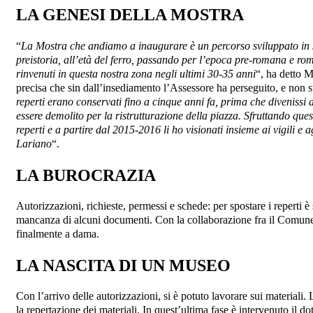
LA GENESI DELLA MOSTRA
“
La Mostra che andiamo a inaugurare è un percorso sviluppato in se
preistoria, all’età del ferro, passando per l’epoca pre-romana e r
rinvenuti in questa nostra zona negli ultimi 30-35 anni
“, ha detto M
precisa che sin dall’insediamento l’Assessore ha perseguito, e non s
reperti erano conservati fino a cinque anni fa, prima che divenissi 
essere demolito per la ristrutturazione della piazza. Sfruttando que
reperti e a partire dal 2015-2016 li ho visionati insieme ai vigili e a
Lariano
“.
LA BUROCRAZIA
Autorizzazioni, richieste, permessi e schede: per spostare i reperti 
mancanza di alcuni documenti. Con la collaborazione fra il Comune e 
finalmente a dama.
LA NASCITA DI UN MUSEO
Con l’arrivo delle autorizzazioni, si è potuto lavorare sui materiali.
la repertazione dei materiali. In quest’ultima fase è intervenuto il 