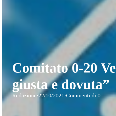
Comitato 0-20 Vel
giusta e dovuta”
Redazione
·
22/10/2021
·
Commenti di 0