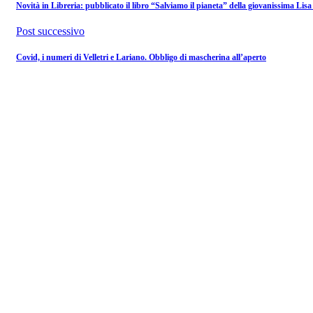
Novità in Libreria: pubblicato il libro “Salviamo il pianeta” della giovanissima Li
Post successivo
Covid, i numeri di Velletri e Lariano. Obbligo di mascherina all’aperto